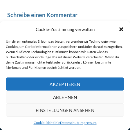
Schreibe einen Kommentar
Du musst
angemeldet
sein, um einen Kommentar abzugeben.
Cookie-Zustimmung verwalten
Um dir ein optimales Erlebnis zu bieten, verwenden wir Technologien wie
Cookies, um Geräteinformationen zu speichern und/oder darauf zuzugreifen.
Wenn du diesen Technologien zustimmst, können wir Daten wie das
© 2026
Wego Thermodämm Elsenfeld
Theme by
Puro
Surfverhalten oder eindeutige IDs auf dieser Website verarbeiten. Wenn du
deine Zustimmung nicht erteilst oder zurückziehst, können bestimmte
Datenschutz
Impressum
Cookie-Richtlinie (EU)
Merkmale und Funktionen beeinträchtigt werden.
Softwareentwicklung von at² GmbH Nürnberg
AKZEPTIEREN
ABLEHNEN
EINSTELLUNGEN ANSEHEN
Cookie-Richtlinie
Datenschutz
Impressum