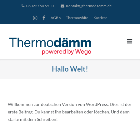
Direkt
06022 / 50 69 - 0
Kontakt@thermodaemm.de
zum
AGB s
Thermowhite
Karriere
Inhalt
Hallo Welt!
Willkommen zur deutschen Version von WordPress. Dies ist der
erste Beitrag. Du kannst ihn bearbeiten oder löschen. Und dann
starte mit dem Schreiben!