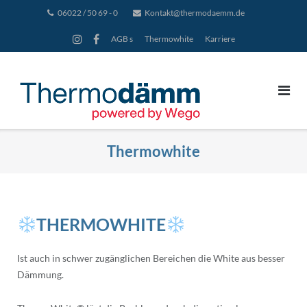
Direkt
06022 / 50 69 - 0
Kontakt@thermodaemm.de
zum
AGB s
Thermowhite
Karriere
Inhalt
Thermowhite
THERMOWHITE
Ist auch in schwer zugänglichen Bereichen die White aus besser
Dämmung.